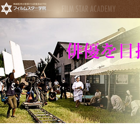
映
フ
画
の
俳
ィ
優・
女
ル
優・
子
役
ム
目
指
す
ス
人
に
タ
映
画
監
ー
督・
プ
ロ