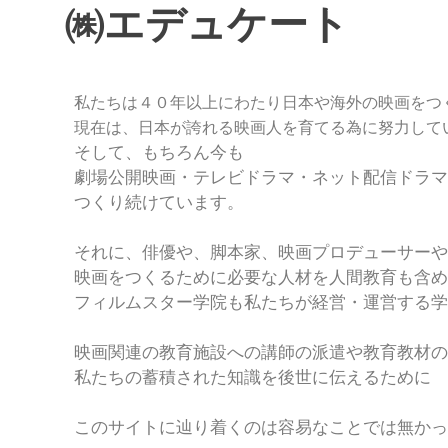
学
デ
㈱エデュケート
ュ
ー
院
サ
ー
私たちは４０年以上にわたり日本や海外の映画をつ
が
現在は、日本が誇れる映画人を育てる為に努力して
本
そして、もちろん今も
格
劇場公開映画・テレビドラマ・ネット配信ドラマ
的
な
つくり続けています。
演
技
それに、俳優や、脚本家、映画プロデューサーや
を
映画をつくるために必要な人材を人間教育も含め
指
フィルムスター学院も私たちが経営・運営する学
導
す
る
映画関連の教育施設への講師の派遣や教育教材の
学
私たちの蓄積された知識を後世に伝えるために
校。
このサイトに辿り着くのは容易なことでは無かっ