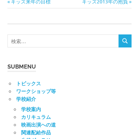
院
前
次
ロ
投
キッズ来年の目標
キッズ2013年の抱負
デ
の
の
ュ
稿
記
記
ー
事:
事:
サ
ナ
ー
検
が
ビ
検
索
本
索
対
格
ゲ
的
象:
な
ー
SUBMENU
演
技
シ
トピックス
を
ワークショップ等
指
ョ
導
学校紹介
す
ン
学校案内
る
カリキュラム
学
映画出演への道
校。
関連配給作品