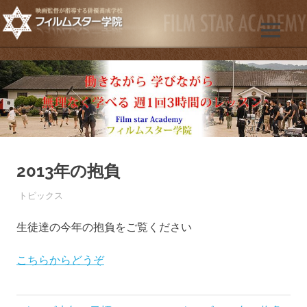
コ
ン
映
MENU
テ
フ
画
ン
の
ツ
ィ
俳
へ
優・
ス
ル
女
優・
キ
子
ッ
ム
役
プ
目
2013年の抱負
ス
指
す
2013年1月1日
FILMSTAR
トピックス
タ
人
に
生徒達の今年の抱負をご覧ください
映
ー
画
こちらからどうぞ
監
学
督・
プ