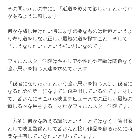
院
ロ
デ
その問いかけの中には「近道を教えて欲しい」という声
ュ
があるように感じます。
ー
サ
何かを成し遂げたい時にまず必要なものは近道というよ
ー
り寄り道をしない正しい最短の道を探すこと。そして
が
「こうなりたい」という強い思いなのです。
本
格
的
フィルムスター学院はキャリアや性別や年齢は関係なく
な
強い思いを持つ人達を求めています。
演
技
「役者になりたい」という強い思いを持つ人は、役者に
を
なるための第一歩をすでに踏み出しているのです。そし
指
て、皆さんにそこから映画デビューまでの正しい最短の
導
道しるべを用意する、それがフィルムスター学院です。
す
る
学
一方的に何かを教える講師ということではなく、演出家
校。
として映画監督として皆さんと接し作品を創るために時
間を共有していきたいと思っています。