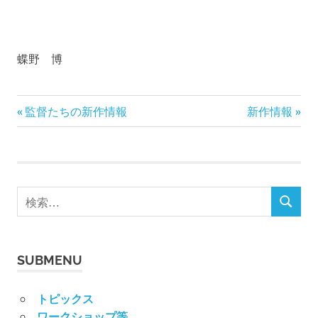
蝶野 博
前
次
投
監督たちの新作情報
新作情報
の
の
稿
記
記
事:
事:
ナ
検
ビ
検
索
索
対
ゲ
象:
ー
SUBMENU
シ
トピックス
ワークショップ等