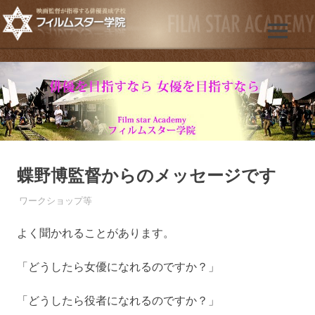
コ
ン
映
MENU
テ
フ
画
ン
の
ツ
ィ
俳
へ
優・
ス
ル
女
優・
キ
子
ッ
ム
役
プ
目
蝶野博監督からのメッセージです
ス
指
す
2012年3月22日
FILMSTAR
ワークショップ等
タ
人
に
よく聞かれることがあります。
映
ー
画
「どうしたら女優になれるのですか？」
監
学
督・
「どうしたら役者になれるのですか？」
プ