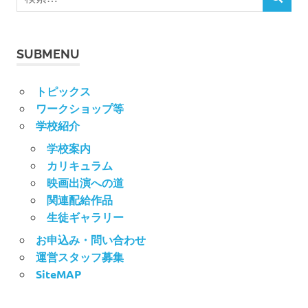
ビ
検
索
索
対
ゲ
象:
ー
SUBMENU
シ
トピックス
ワークショップ等
ョ
学校紹介
ン
学校案内
カリキュラム
映画出演への道
関連配給作品
生徒ギャラリー
お申込み・問い合わせ
運営スタッフ募集
SiteMAP