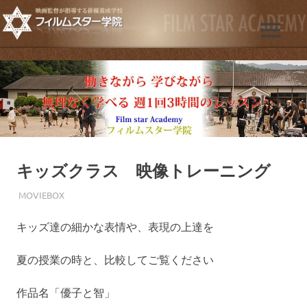
コ
ン
映
MENU
テ
フ
画
ン
の
ツ
ィ
俳
へ
優・
ス
ル
女
優・
キ
子
ッ
ム
役
プ
目
キッズクラス 映像トレーニング
ス
指
す
2013年2月4日
FILMSTAR
MOVIEBOX
タ
人
に
キッズ達の細かな表情や、表現の上達を
映
ー
画
夏の授業の時と、比較してご覧ください
監
学
督・
作品名「優子と智」
プ