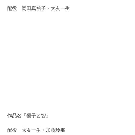
院
ロ
デ
配役 岡田真祐子・大友一生
ュ
ー
サ
ー
が
本
格
的
な
演
技
を
指
導
す
る
学
作品名「優子と智」
校。
配役 大友一生・加藤玲那