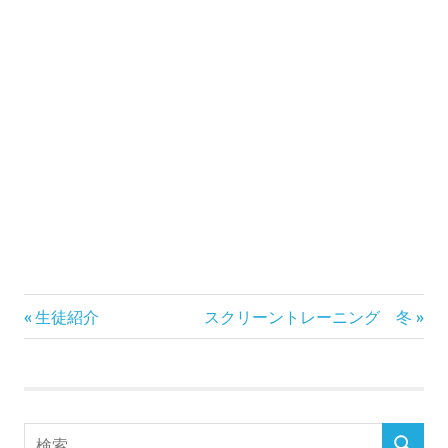
前
次
投
生徒紹介
スクリーントレーニング 冬
の
の
稿
記
記
事:
事:
ナ
検